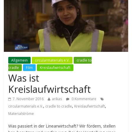
Allgemein
circularmaterials e.V.
cradle to
cradle
Film
Kreislaufwirtschaft
Was ist
Kreislaufwirtschaft
7. November 2016
arikas
0 Kommentare
,
,
,
circularmaterials e.V.
cradle to cradle
Kreislaufwirtschaft
Materialströme
Was passiert in der Linearwirtschaft? Wir fördern, stellen