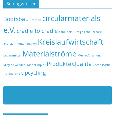
Schlagwörter
circularmaterials
Bootsbau
Bremen
e.V.
cradle to cradle
dabei sein!
Design
Erneuerbare
Kreislaufwirtschaft
Energien
Kontamination
Materialströme
Lebensmittel
Meeresforschung
Produkte
Qualität
Mitglied werden!
Möbel
Papier
Stop Plastic
upcycling
Transparenz
circularmaterials.org