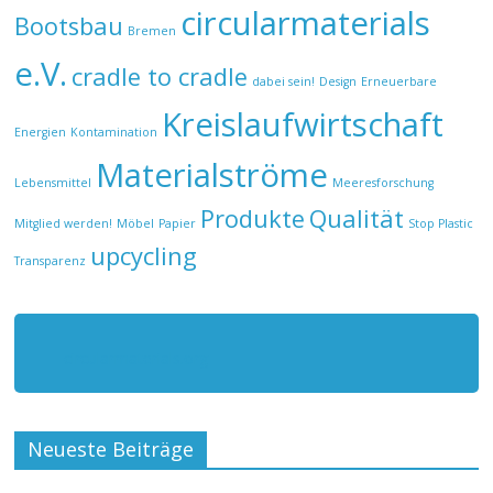
circularmaterials
Bootsbau
Bremen
e.V.
cradle to cradle
dabei sein!
Design
Erneuerbare
Kreislaufwirtschaft
Energien
Kontamination
Materialströme
Lebensmittel
Meeresforschung
Produkte
Qualität
Mitglied werden!
Möbel
Papier
Stop Plastic
upcycling
Transparenz
circularmaterials.org
Neueste Beiträge