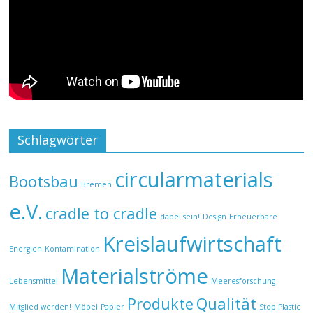
Schlagwörter
circularmaterials
Bootsbau
Bremen
e.V.
cradle to cradle
dabei sein!
Design
Erneuerbare
Kreislaufwirtschaft
Energien
Kontamination
Materialströme
Lebensmittel
Meeresforschung
Produkte
Qualität
Mitglied werden!
Möbel
Papier
Stop Plastic