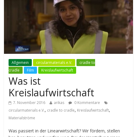
Allgemein
circularmaterials e.V.
cradle to
cradle
Film
Kreislaufwirtschaft
Was ist
Kreislaufwirtschaft
7. November 2016
arikas
0 Kommentare
,
,
,
circularmaterials e.V.
cradle to cradle
Kreislaufwirtschaft
Materialströme
Was passiert in der Linearwirtschaft? Wir fördern, stellen