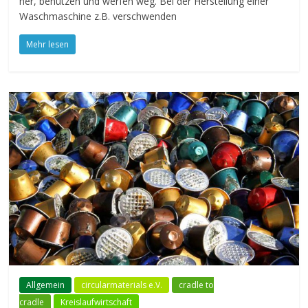
her, benutzen und werfen weg. Bei der Herstellung einer
Waschmaschine z.B. verschwenden
Mehr lesen
Allgemein
circularmaterials e.V.
cradle to
cradle
Kreislaufwirtschaft