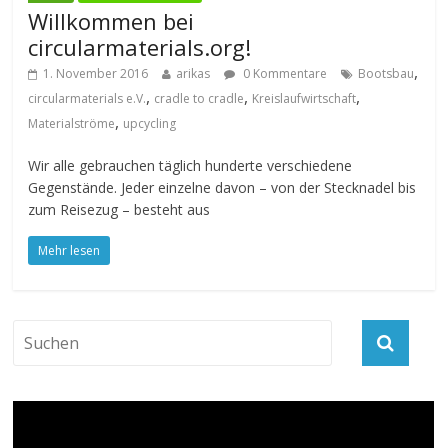
Willkommen bei
circularmaterials.org!
,
1. November 2016
arikas
0 Kommentare
Bootsbau
,
,
,
circularmaterials e.V.
cradle to cradle
Kreislaufwirtschaft
,
Materialströme
upcycling
Wir alle gebrauchen täglich hunderte verschiedene
Gegenstände. Jeder einzelne davon – von der Stecknadel bis
zum Reisezug – besteht aus
Mehr lesen