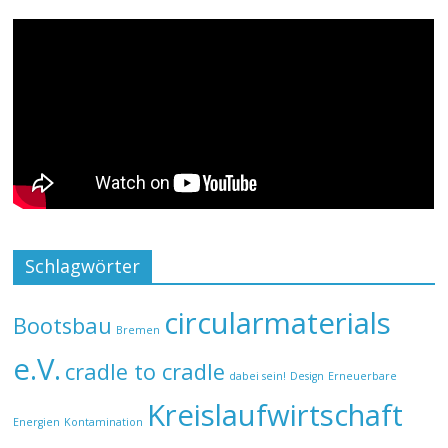
Schlagwörter
circularmaterials
Bootsbau
Bremen
e.V.
cradle to cradle
dabei sein!
Design
Erneuerbare
Kreislaufwirtschaft
Energien
Kontamination